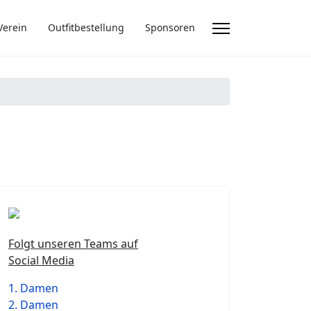
Verein
Outfitbestellung
Sponsoren
Folgt unseren Teams auf
Social Media
1. Damen
2. Damen